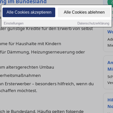
ung im Bundesland
n und Art des Vorhabens gibt es
Alle Cookies akzeptieren
Alle Cookies ablehnen
sche Programme der Landesförderbanken:
Einstellungen
Datenschutzerklärung
er günstige Kredite für den Erwerb von selbst
Wo
Adr
me für Haushalte mit Kindern
Mi
 für Dämmung, Heizungserneuerung oder
An
um altersgerechten Umbau
Mi
cherheitsmaßnahmen
Sch
Ve
 an Ersterwerber – besonders hilfreich, wenn du
schaffen möchtest.
Hi
No
ch je Bundesland. Häufig gelten folgende