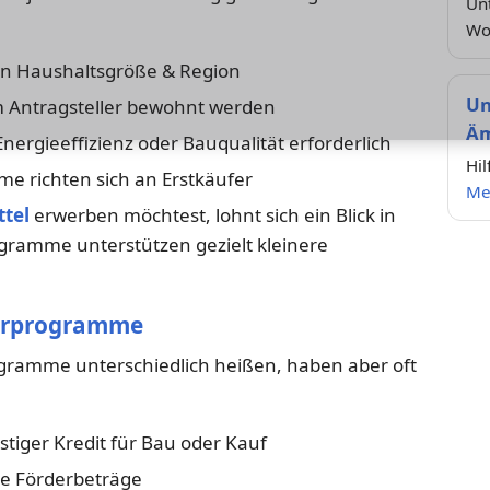
Un
Wo
n Haushaltsgröße & Region
Un
Antragsteller bewohnt werden
Äm
ergieeffizienz oder Bauqualität erforderlich
Hi
e richten sich an Erstkäufer
Me
tel
erwerben möchtest, lohnt sich ein Blick in
ramme unterstützen gezielt kleinere
rderprogramme
gramme unterschiedlich heißen, haben aber oft
tiger Kredit für Bau oder Kauf
he Förderbeträge