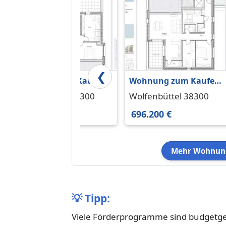
❮
Wohnung zum Kaufen
Wohnung zum Kaufen
in Wolfenbüttel 589.100
in Wolfenbüttel 696.200
Wolfenbüttel 38300
Wolfenbüttel 38300
€ 117.42 m²
€ 124.98 m²
589.100 €
696.200 €
Mehr Wohnung
💡
Tipp:
Viele Förderprogramme sind budgetgeb