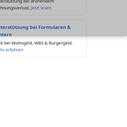
terstützung bei drohendem
hnungsverlust.
Jetzt lesen
terstützung bei Formularen &
tern
lfe bei Wohngeld, WBS & Bürgergeld.
hr erfahren