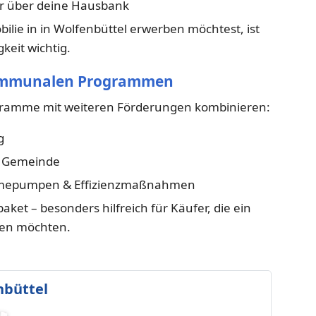
r über deine Hausbank
ilie in in Wolfenbüttel erwerben möchtest, ist
keit wichtig.
kommunalen Programmen
ogramme mit weiteren Förderungen kombinieren:
g
r Gemeinde
ärmepumpen & Effizienzmaßnahmen
aket – besonders hilfreich für Käufer, die ein
eren möchten.
nbüttel