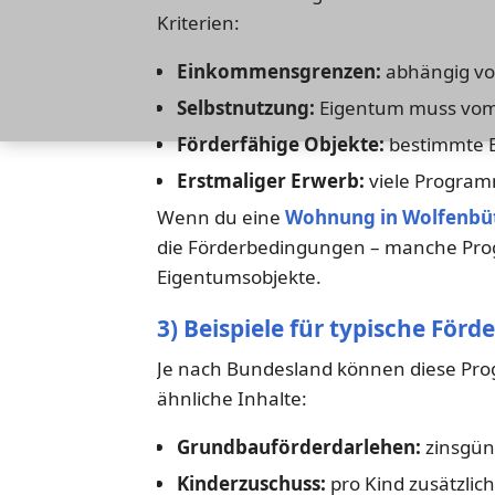
Kriterien:
Einkommensgrenzen:
abhängig vo
Selbstnutzung:
Eigentum muss vom 
Förderfähige Objekte:
bestimmte En
Erstmaliger Erwerb:
viele Programm
Wenn du eine
Wohnung in Wolfenbüt
die Förderbedingungen – manche Prog
Eigentumsobjekte.
3) Beispiele für typische Fö
Je nach Bundesland können diese Pro
ähnliche Inhalte:
Grundbauförderdarlehen:
zinsgüns
Kinderzuschuss:
pro Kind zusätzlic