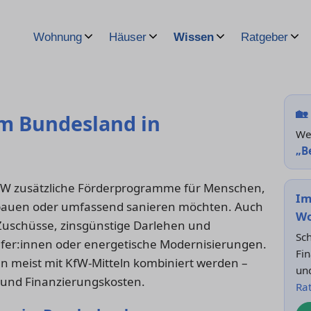
Wohnung
Häuser
Wissen
Ratgeber
🏡
m Bundesland in
Wei
„B
fW zusätzliche Förderprogramme für Menschen,
Im
auen oder umfassend sanieren möchten. Auch
Wo
e Zuschüsse, zinsgünstige Darlehen und
Sch
ufer:innen oder energetische Modernisierungen.
Fin
meist mit KfW-Mitteln kombiniert werden –
un
- und Finanzierungskosten.
Ra