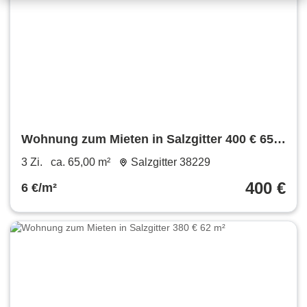
Wohnung zum Mieten in Salzgitter 400 € 65
m²
3 Zi.
ca. 65,00 m²
Salzgitter 38229
400 €
6 €/m²