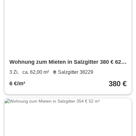
Wohnung zum Mieten in Salzgitter 380 € 62
m²
3 Zi.
ca. 62,00 m²
Salzgitter 38229
380 €
6 €/m²