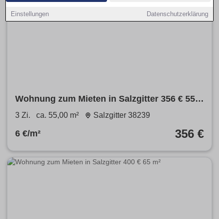
Einstellungen
Datenschutzerklärung
Wohnung zum Mieten in Salzgitter 356 € 55
m²
3 Zi.
ca. 55,00 m²
Salzgitter 38239
356 €
6 €/m²