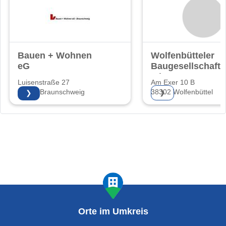
Bauen + Wohnen
Wolfenbütteler
eG
Baugesellschaft
mbH
Luisenstraße 27
Am Exer 10 B
38118 Braunschweig
38302 Wolfenbüttel
❯
❯
Orte im Umkreis