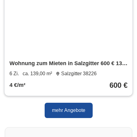
Wohnung zum Mieten in Salzgitter 600 € 139
m²
6 Zi.
ca. 139,00 m²
Salzgitter 38226
600 €
4 €/m²
mehr Angebote