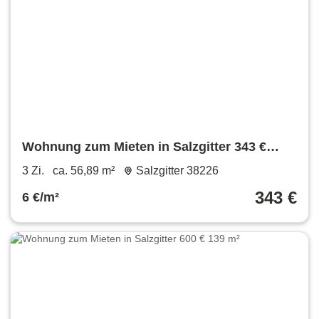
Wohnung zum Mieten in Salzgitter 343 €
56.89 m²
3 Zi.
ca. 56,89 m²
Salzgitter 38226
343 €
6 €/m²