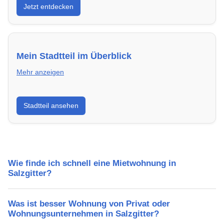
Jetzt entdecken
energieeffizient und sofort bezugsfertig.
Mein Stadtteil im Überblick
Mehr anzeigen
Erfahre mehr über deinen Stadtteil in Salzgitter:
Stadtteil ansehen
Lebensqualität, Verkehrsanbindung, Schulen,
Freizeitmöglichkeiten und Mietpreise.
Wie finde ich schnell eine Mietwohnung in
Salzgitter?
Was ist besser Wohnung von Privat oder
Wohnungsunternehmen in Salzgitter?