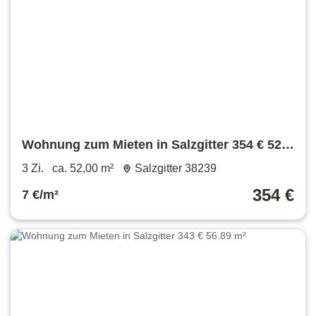
Wohnung zum Mieten in Salzgitter 354 € 52
m²
3 Zi.
ca. 52,00 m²
Salzgitter 38239
354 €
7 €/m²