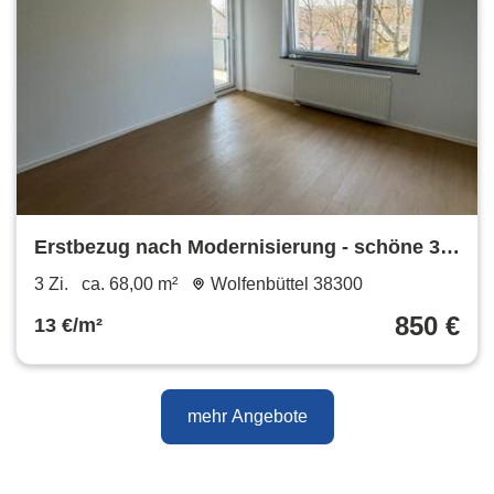
Erstbezug nach Modernisierung - schöne 3-
Zimmer-Wohnung in Wolfenbüttel-Linden
3 Zi.
ca. 68,00 m²
Wolfenbüttel 38300
850 €
13 €/m²
mehr Angebote