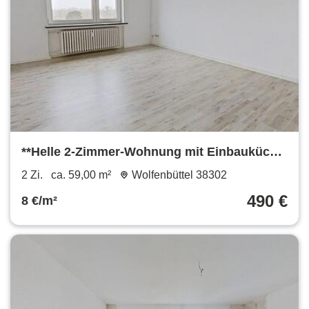
**Helle 2-Zimmer-Wohnung mit Einbauküche
und Badewanne**
2 Zi.
ca. 59,00 m²
Wolfenbüttel 38302
490 €
8 €/m²