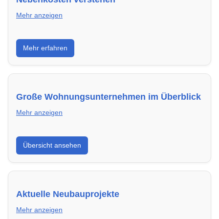
Mehr anzeigen
Erfahre, welche Nebenkosten rechtmäßig sind und
Mehr erfahren
wie du deine monatliche Belastung optimieren
kannst.
Große Wohnungsunternehmen im Überblick
Mehr anzeigen
Hier findest du die wichtigsten Anbieter in
Übersicht ansehen
Wolfenbüttel – von Genossenschaften bis zu privaten
Vermietern.
Aktuelle Neubauprojekte
Mehr anzeigen