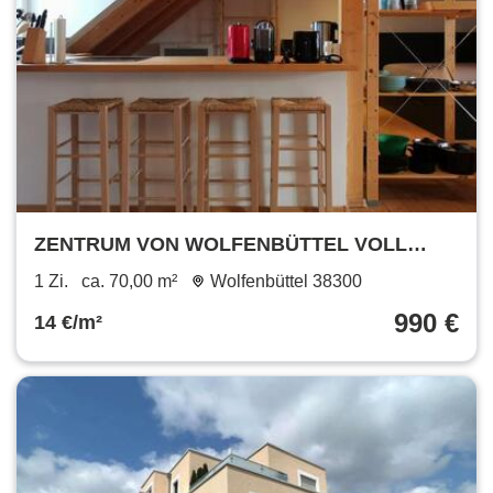
ZENTRUM VON WOLFENBÜTTEL VOLL
MÖBILIERT
1 Zi.
ca. 70,00 m²
Wolfenbüttel 38300
990 €
14 €/m²