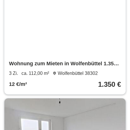
Wohnung zum Mieten in Wolfenbüttel 1.350 €
112 m²
3 Zi.
ca. 112,00 m²
Wolfenbüttel 38302
1.350 €
12 €/m²