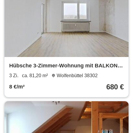
Hübsche 3-Zimmer-Wohnung mit BALKON
und BADEWANNE
3 Zi.
ca. 81,20 m²
Wolfenbüttel 38302
680 €
8 €/m²