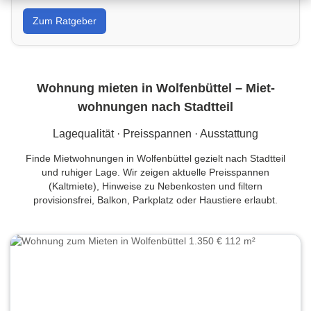
Von Wandfarbe bis Sanierung: Tipps, Kostenrahmen
Zum Ratgeber
und Handwerkersuche in Wolfenbüttel für dein
Projekt.
Wohnung mieten in Wolfenbüttel – Miet­
wohnungen nach Stadtteil
Lagequalität · Preisspannen · Ausstattung
Finde Mietwohnungen in Wolfenbüttel gezielt nach Stadtteil
und ruhiger Lage. Wir zeigen aktuelle Preisspannen
(Kaltmiete), Hinweise zu Nebenkosten und filtern
provisionsfrei, Balkon, Parkplatz oder Haustiere erlaubt.