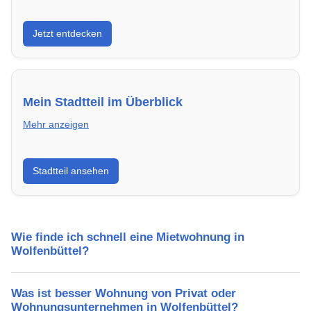
Entdecke Neubauprojekte in Wolfenbüttel – modern,
Jetzt entdecken
energieeffizient und sofort bezugsfertig.
Mein Stadtteil im Überblick
Mehr anzeigen
Erfahre mehr über deinen Stadtteil in Wolfenbüttel:
Stadtteil ansehen
Lebensqualität, Verkehrsanbindung, Schulen,
Freizeitmöglichkeiten und Mietpreise.
Wie finde ich schnell eine Mietwohnung in
Wolfenbüttel?
Was ist besser Wohnung von Privat oder
Wohnungsunternehmen in Wolfenbüttel?