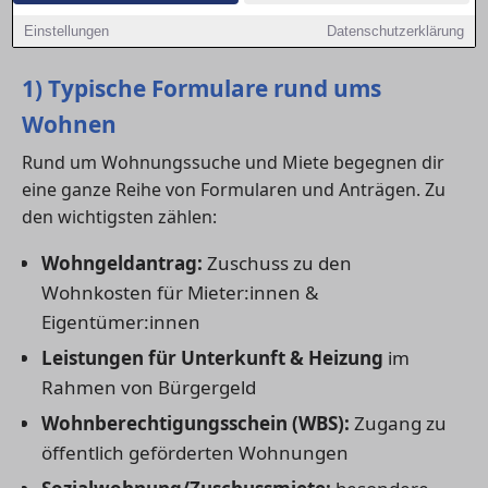
Anträgen und im Kontakt mit Ämtern unterstützen –
Einstellungen
Datenschutzerklärung
damit dein Antrag nicht an Formalitäten scheitert.
1) Typische Formulare rund ums
Wohnen
Rund um Wohnungssuche und Miete begegnen dir
eine ganze Reihe von Formularen und Anträgen. Zu
den wichtigsten zählen:
Wohngeldantrag:
Zuschuss zu den
Wohnkosten für Mieter:innen &
Eigentümer:innen
Leistungen für Unterkunft & Heizung
im
Rahmen von Bürgergeld
Wohnberechtigungsschein (WBS):
Zugang zu
öffentlich geförderten Wohnungen