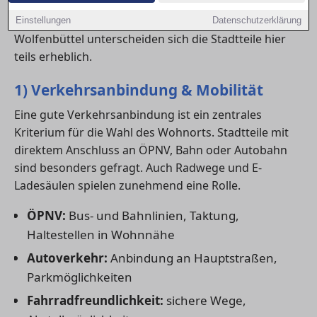
medizinische Versorgung und Freizeitangebote
erhöhen die Lebensqualität deutlich. In in
Einstellungen
Datenschutzerklärung
Wolfenbüttel unterscheiden sich die Stadtteile hier
teils erheblich.
1) Verkehrsanbindung & Mobilität
Eine gute Verkehrsanbindung ist ein zentrales
Kriterium für die Wahl des Wohnorts. Stadtteile mit
direktem Anschluss an ÖPNV, Bahn oder Autobahn
sind besonders gefragt. Auch Radwege und E-
Ladesäulen spielen zunehmend eine Rolle.
ÖPNV:
Bus- und Bahnlinien, Taktung,
Haltestellen in Wohnnähe
Autoverkehr:
Anbindung an Hauptstraßen,
Parkmöglichkeiten
Fahrradfreundlichkeit:
sichere Wege,