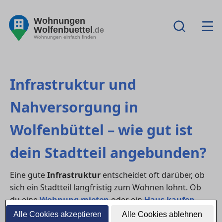
Wohnungen
Wolfenbuettel
.de
Wohnungen einfach finden
Infrastruktur und
Nahversorgung in
Wolfenbüttel – wie gut ist
dein Stadtteil angebunden?
Eine gute
Infrastruktur
entscheidet oft darüber, ob
sich ein Stadtteil langfristig zum Wohnen lohnt. Ob
du eine
Wohnung mieten
oder ein
Haus kaufen
möchtest – kurze Wege, Einkaufsmöglichkeiten,
Alle Cookies akzeptieren
Alle Cookies ablehnen