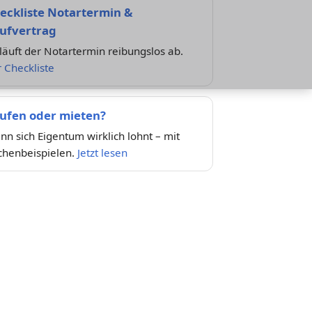
eckliste Notartermin &
ufvertrag
läuft der Notartermin reibungslos ab.
 Checkliste
ufen oder mieten?
n sich Eigentum wirklich lohnt – mit
chenbeispielen.
Jetzt lesen