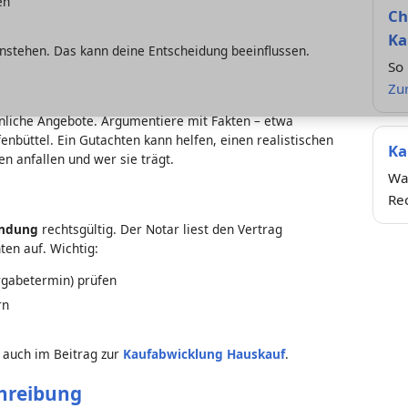
en
Ch
Ka
nstehen. Das kann deine Entscheidung beeinflussen.
So 
Zur
hnliche Angebote. Argumentiere mit Fakten – etwa
nbüttel. Ein Gutachten kann helfen, einen realistischen
Ka
en anfallen und wer sie trägt.
Wan
g
Re
undung
rechtsgültig. Der Notar liest den Vertrag
ten auf. Wichtig:
ergabetermin) prüfen
rn
 auch im Beitrag zur
Kaufabwicklung Hauskauf
.
hreibung