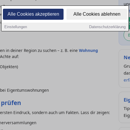
un
en?
Ra
hen
kommen infrage?
Alle Cookies akzeptieren
Alle Cookies ablehnen
ausstellen – das wirkt bei Verkäufern seriös und
Einstellungen
Datenschutzerklärung
en in deiner Region zu suchen – z. B. eine
Wohnung
 Achte auf:
Ne
Gru
 Objekten)
das
er
s bei Eigentumswohnungen
Ei
 prüfen
Tip
ersten Eindruck, sondern auch um Fakten. Lass dir zeigen:
Ei
tümerversammlungen