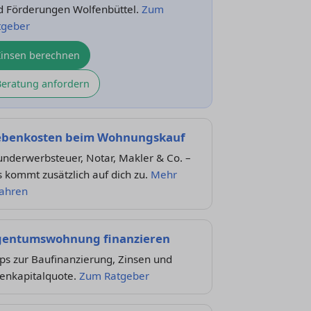
d Förderungen Wolfenbüttel.
Zum
tgeber
Zinsen berechnen
Beratung anfordern
benkosten beim Wohnungskauf
nderwerbsteuer, Notar, Makler & Co. –
 kommt zusätzlich auf dich zu.
Mehr
fahren
gentumswohnung finanzieren
ps zur Baufinanzierung, Zinsen und
genkapitalquote.
Zum Ratgeber