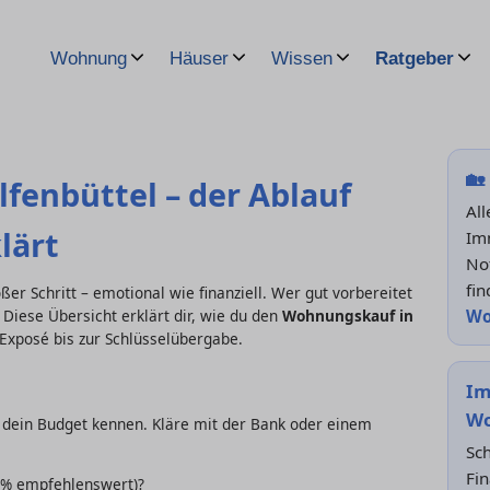
Wohnung
Häuser
Wissen
Ratgeber
🏡
enbüttel – der Ablauf
Al
klärt
Im
No
fin
oßer Schritt – emotional wie finanziell. Wer gut vorbereitet
Wo
 Diese Übersicht erklärt dir, wie du den
Wohnungskauf in
 Exposé bis zur Schlüsselübergabe.
Im
Wo
u dein Budget kennen. Kläre mit der Bank oder einem
Sch
Fin
0 % empfehlenswert)?